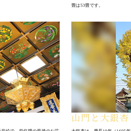
畳は53畳です。
山門と大銀杏
天井絵で、前住職の最後のお荘
大銀杏は、慶長10年（160