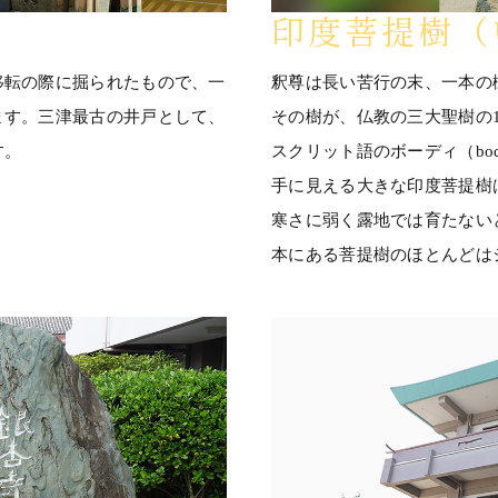
印度菩提樹（
移転の際に掘られたもので、一
釈尊は長い苦行の末、一本の
ます。三津最古の井戸として、
その樹が、仏教の三大聖樹の
す。
スクリット語のボーディ（bo
手に見える大きな印度菩提樹
寒さに弱く露地では育たない
本にある菩提樹のほとんどは