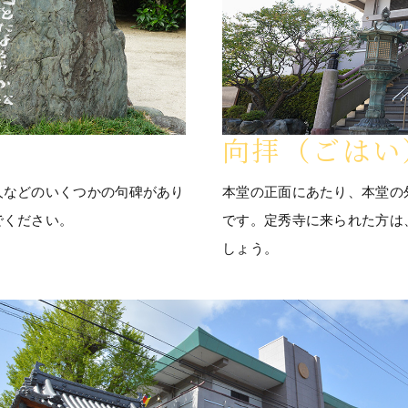
向拝（ごはい
人などのいくつかの句碑があり
本堂の正面にあたり、本堂の
でください。
です。定秀寺に来られた方は
しょう。