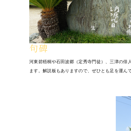
句碑
河東碧梧桐や石田波郷（定秀寺門徒）、三津の俳
ます。解説板もありますので、ぜひとも足を運ん