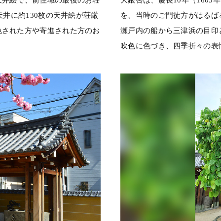
天井に約130枚の天井絵が荘厳
を、当時のご門徒方がはるばる
色された方や寄進された方のお
瀬戸内の船から三津浜の目印
吹色に色づき、四季折々の表